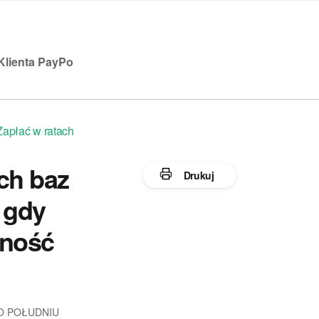
Klienta PayPo
Zapłać w ratach
ch baz
Drukuj
 gdy
lność
 PO POŁUDNIU