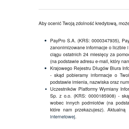
Aby ocenić Twoją zdolność kredytową, moż
PayPro S.A. (KRS: 0000347935), Pa
zanonimizowane informacje o liczbie i
ciągu ostatnich 24 miesięcy za pomoc
(na podstawie adresu e-mail, który na
Krajowego Rejestru Długów Biura Inf
- skąd pobieramy informacje o Tw
podstawie imienia, nazwiska oraz num
Uczestników Platformy Wymiany Info
Sp. z o.o. (KRS: 0000185908) - sk
wobec innych podmiotów (na podst
które nam przekazujesz). Aktualną
internetowej
.