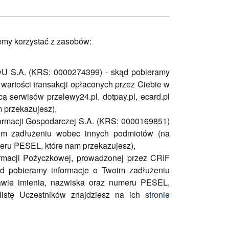
emy korzystać z zasobów:
yU S.A. (KRS: 0000274399) - skąd pobieramy
 wartości transakcji opłaconych przez Ciebie w
ą serwisów przelewy24.pl, dotpay.pl, ecard.pl
m przekazujesz),
ormacji Gospodarczej S.A. (KRS: 0000169851)
oim zadłużeniu wobec innych podmiotów (na
eru PESEL, które nam przekazujesz),
rmacji Pożyczkowej, prowadzonej przez CRIF
ąd pobieramy informacje o Twoim zadłużeniu
awie imienia, nazwiska oraz numeru PESEL,
 listę Uczestników znajdziesz na ich
stronie