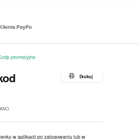
Klienta PayPo
Kody promocyjne
kod
Drukuj
 RANO
enku w aplikacji po zalogowaniu lub w